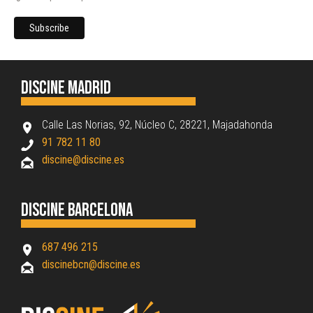
Discine Madrid
Calle Las Norias, 92, Núcleo C, 28221, Majadahonda
91 782 11 80
discine@discine.es
Discine Barcelona
687 496 215
discinebcn@discine.es