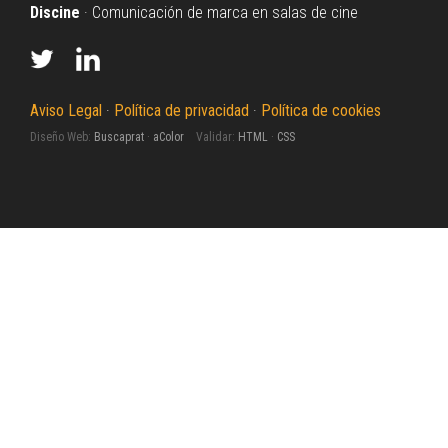
Discine
· Comunicación de marca en salas de cine
Aviso Legal
·
Política de privacidad
·
Política de cookies
Diseño Web:
Buscaprat
·
aColor
Validar:
HTML
·
CSS