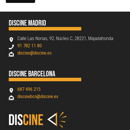
Discine Madrid
Calle Las Norias, 92, Núcleo C, 28221, Majadahonda
91 782 11 80
discine@discine.es
Discine Barcelona
687 496 215
discinebcn@discine.es