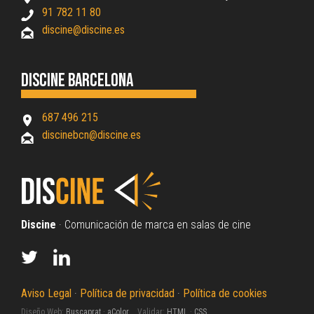
91 782 11 80
discine@discine.es
Discine Barcelona
687 496 215
discinebcn@discine.es
Discine
· Comunicación de marca en salas de cine
Aviso Legal
·
Política de privacidad
·
Política de cookies
Diseño Web:
Buscaprat
·
aColor
Validar:
HTML
·
CSS