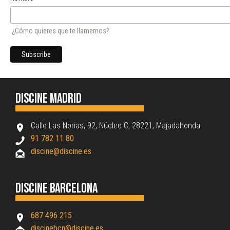
¿Cómo quieres que te llamemos?
Discine Madrid
Calle Las Norias, 92, Núcleo C, 28221, Majadahonda
91 782 11 80
discine@discine.es
Discine Barcelona
687 496 215
discinebcn@discine.es