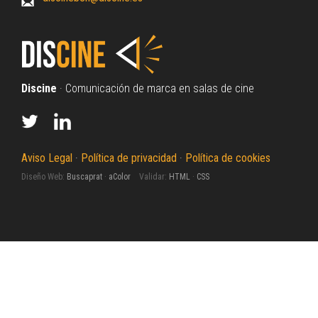
Discine
· Comunicación de marca en salas de cine
Aviso Legal
·
Política de privacidad
·
Política de cookies
Diseño Web:
Buscaprat
·
aColor
Validar:
HTML
·
CSS