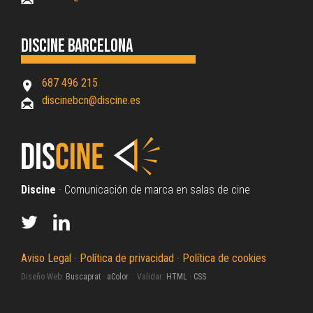
Discine Barcelona
687 496 215
discinebcn@discine.es
Discine
· Comunicación de marca en salas de cine
Aviso Legal
·
Política de privacidad
·
Política de cookies
Diseño Web:
Buscaprat
·
aColor
Validar:
HTML
·
CSS