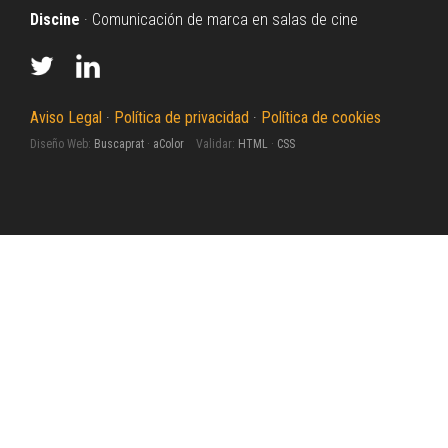
Discine
· Comunicación de marca en salas de cine
Aviso Legal
·
Política de privacidad
·
Política de cookies
Diseño Web:
Buscaprat
·
aColor
Validar:
HTML
·
CSS