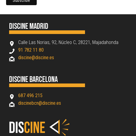
Discine Madrid
Calle Las Norias, 92, Núcleo C, 28221, Majadahonda
91 782 11 80
discine@discine.es
Discine Barcelona
687 496 215
discinebcn@discine.es