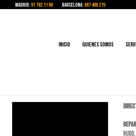
Madrid:
91 782 11 80
Barcelona:
687 496 215
Inicio
Quienes somos
Serv
DIREC
REPAR
RUDD,