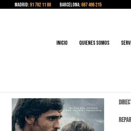
Madrid:
91 782 11 80
Barcelona:
687 496 215
Inicio
Quienes somos
Serv
DIREC
REPAR