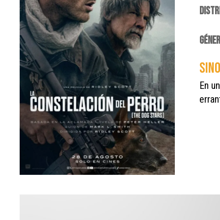
DISTR
GÉNE
SINO
En un
erran