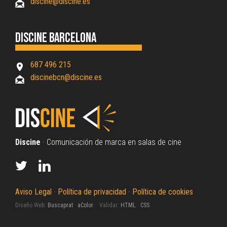
discine@discine.es
Discine Barcelona
687 496 215
discinebcn@discine.es
Discine
· Comunicación de marca en salas de cine
Aviso Legal
·
Política de privacidad
·
Política de cookies
Diseño Web:
Buscaprat
·
aColor
Validar:
HTML
·
CSS