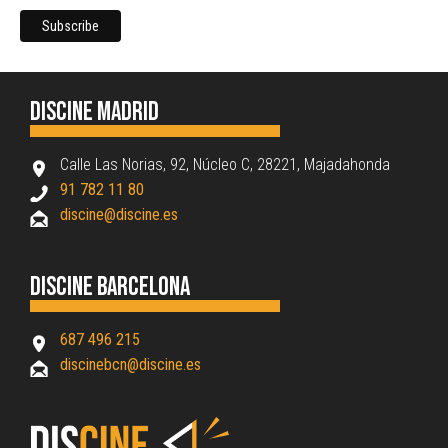
Discine Madrid
Calle Las Norias, 92, Núcleo C, 28221, Majadahonda
91 782 11 80
discine@discine.es
Discine Barcelona
687 496 215
discinebcn@discine.es