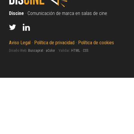
Discine
· Comunicación de marca en salas de cine
Aviso Legal
·
Política de privacidad
·
Política de cookies
Diseño Web:
Buscaprat
·
aColor
Validar:
HTML
·
CSS